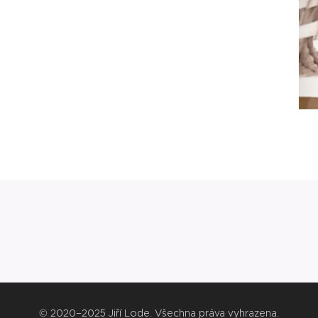
© 2020–2025 Jiří Lode. Všechna práva vyhrazena.