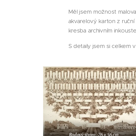
Měl jsem možnost malova
akvarelový karton z ruční
kresba archivním inkouste
S detaily jsem si celkem v
Rodový strom, 76 x 56 cm