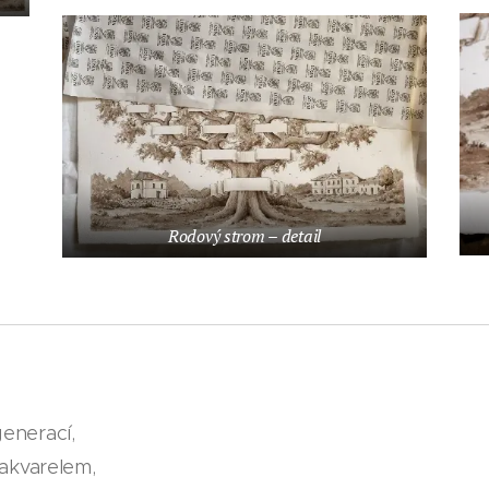
Rodový strom – detail
enerací,
akvarelem,