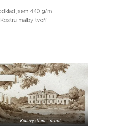
podklad jsem 440 g/m
 Kostru malby tvoří
Rodový strom – detail