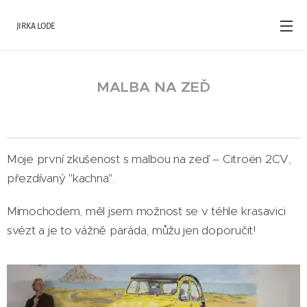
JIRKA LODE
MALBA NA ZEĎ
Moje první zkušenost s malbou na zeď – Citroën 2CV,
přezdívaný "kachna".
Mimochodem, měl jsem možnost se v téhle krasavici
svézt a je to vážně paráda, můžu jen doporučit!