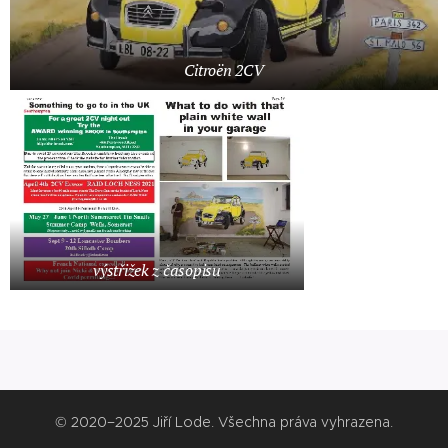
Citroën 2CV
výstřižek z časopisu
© 2020–2025 Jiří Lode. Všechna práva vyhrazena.