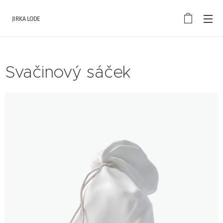
JIRKA LODE
Svačinový sáček